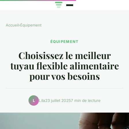
Accueil
›
Équipement
ÉQUIPEMENT
Choisissez le meilleur
tuyau flexible alimentaire
pour vos besoins
Lila
23 juillet 2025
7 min de lecture
L