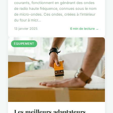
courants, fonctionnent en générant des ondes
de radio haute fréquence, connues sous le nom
de micro-ondes. Ces ondes, créées à l'intérieur
du four à micr...
13 janvier 2025
6 min de lecture →
ÉQUIPEMENT
Les meilleurs adaptateurs