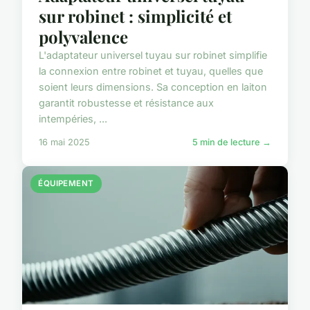
sur robinet : simplicité et
polyvalence
L'adaptateur universel tuyau sur robinet simplifie
la connexion entre robinet et tuyau, quelles que
soient leurs dimensions. Sa conception en laiton
garantit robustesse et résistance aux
intempéries, ...
16 mai 2025
5 min de lecture →
ÉQUIPEMENT