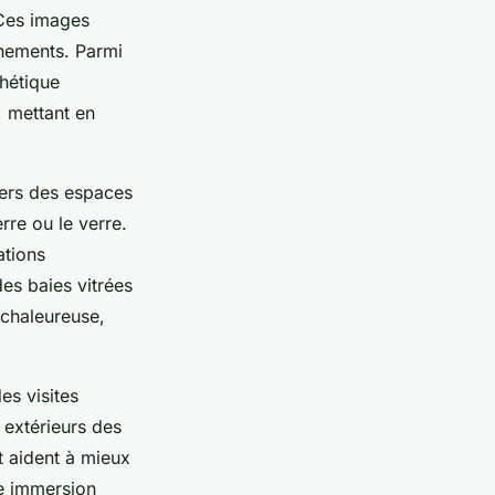
 Ces images
nnements. Parmi
thétique
, mettant en
vers des espaces
rre ou le verre.
ations
es baies vitrées
 chaleureuse,
es visites
 extérieurs des
et aident à mieux
e immersion