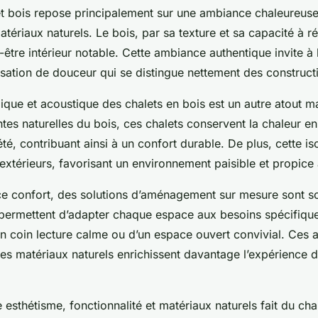
et bois repose principalement sur une ambiance chaleureuse
matériaux naturels. Le bois, par sa texture et sa capacité à ré
-être intérieur notable. Cette ambiance authentique invite à 
sation de douceur qui se distingue nettement des construct
mique et acoustique des chalets en bois est un autre atout m
ntes naturelles du bois, ces chalets conservent la chaleur en
été, contribuant ainsi à un confort durable. De plus, cette is
s extérieurs, favorisant un environnement paisible et propice
ce confort, des solutions d’aménagement sur mesure sont s
s permettent d’adapter chaque espace aux besoins spécifique
d’un coin lecture calme ou d’un espace ouvert convivial. Ce
es matériaux naturels enrichissent davantage l’expérience d
 esthétisme, fonctionnalité et matériaux naturels fait du cha