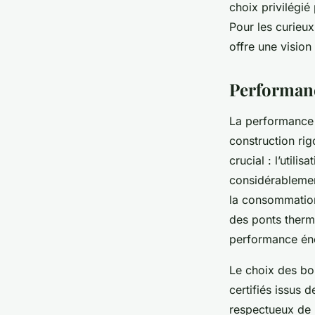
choix privilégi
Pour les curieux
offre une vision 
Performanc
La performance 
construction rig
crucial : l’util
considérablement
la consommation
des ponts therm
performance én
Le choix des boi
certifiés issus 
respectueux de 