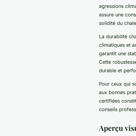
agressions clima
assure une conse
solidité du chale
La durabilité ch
climatiques et a
garantit une sta
Cette robustesse
durable et perfo
Pour ceux qui so
aux bonnes prat
certifiées cons
conseils profess
Aperçu visu