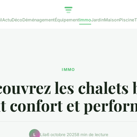
l
Actu
Déco
Déménagement
Équipement
Immo
Jardin
Maison
Piscine
T
IMMO
ouvrez les chalets 
nt confort et perfo
Lila
6 octobre 2025
8 min de lecture
L