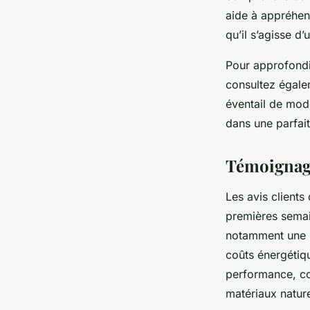
aide à appréhend
qu’il s’agisse d
Pour approfondir
consultez égale
éventail de modè
dans une parfai
Témoignages
Les avis clients
premières semai
notamment une i
coûts énergétiq
performance, con
matériaux naturel