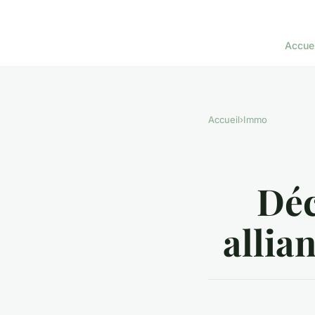
Accuei
Accueil
›
Immo
Déc
allia