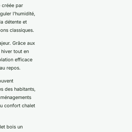
 créée par
guler l’humidité,
la détente et
ions classiques.
ajeur. Grâce aux
 hiver tout en
olation efficace
 au repos.
ouvent
s des habitants,
s aménagements
u confort chalet
let bois un