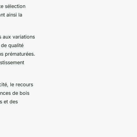
te sélection
t ainsi la
s aux variations
 de qualité
ons prématurées.
estissement
ité, le recours
ences de bois
s et des