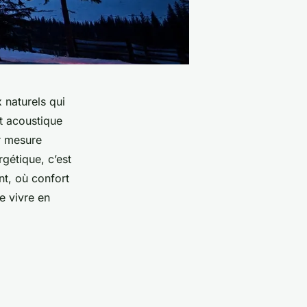
 naturels qui
t acoustique
r mesure
rgétique, c’est
nt, où confort
e vivre en