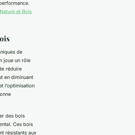
 performance.
Nature et Bois
ois
hniques de
n joue un rôle
de réduire
ut en diminuant
 l’optimisation
bonne
ier des bois
ental. Ces bois
t résistants aux