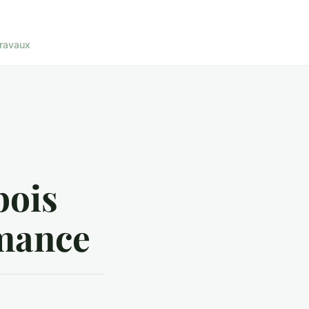
ravaux
bois
rmance