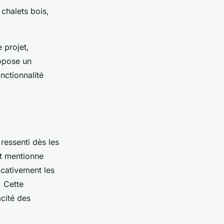
chalets bois,
 projet,
ropose un
nctionnalité
ressenti dès les
nt mentionne
icativement les
. Cette
acité des