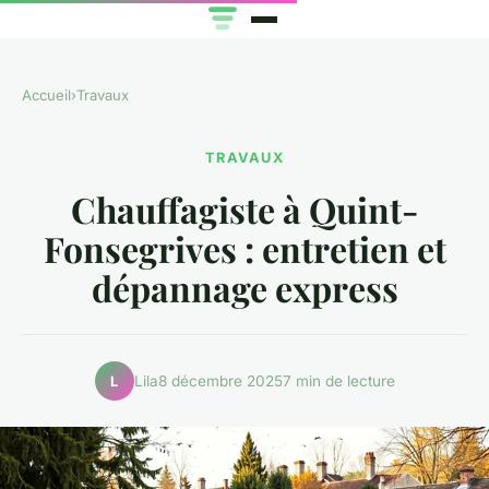
Accueil
›
Travaux
TRAVAUX
Chauffagiste à Quint-
Fonsegrives : entretien et
dépannage express
Lila
8 décembre 2025
7 min de lecture
L