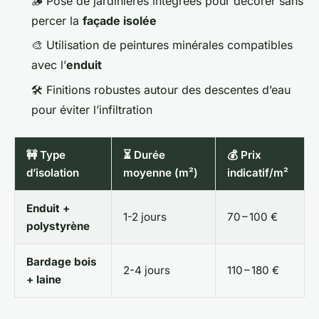
🪵 Pose de jardinières intégrées pour décorer sans
percer la
façade isolée
🎨 Utilisation de peintures minérales compatibles
avec l’
enduit
🛠️ Finitions robustes autour des descentes d’eau
pour éviter l’infiltration
🚧 Type
⏳ Durée
💰 Prix
d’isolation
moyenne (m²)
indicatif/m²
Enduit +
1-2 jours
70 – 100 €
polystyrène
Bardage bois
2-4 jours
110 – 180 €
+ laine