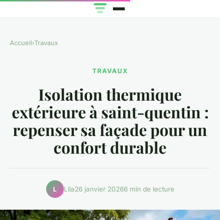
Accueil
›
Travaux
TRAVAUX
Isolation thermique
extérieure à saint-quentin :
repenser sa façade pour un
confort durable
Lila
26 janvier 2026
6 min de lecture
L